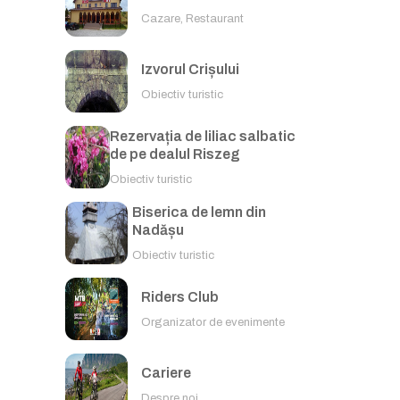
Cazare, Restaurant
Izvorul Crișului
Obiectiv turistic
Rezervația de liliac salbatic
de pe dealul Riszeg
Obiectiv turistic
Biserica de lemn din
Nadășu
Obiectiv turistic
Riders Club
Organizator de evenimente
Cariere
Despre noi