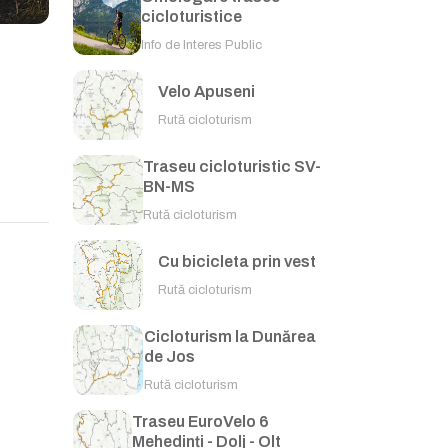
cicloturistice
Info de Interes Public
Velo Apuseni
Rută cicloturism
Traseu cicloturistic SV-
BN-MS
Rută cicloturism
Cu bicicleta prin vest
Rută cicloturism
Cicloturism la Dunărea
de Jos
Rută cicloturism
Traseu EuroVelo 6
Mehedinți - Dolj - Olt