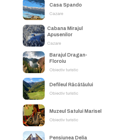
Casa Spando
Cazare
Cabana Mirajul
Apusenilor
Cazare
Barajul Dragan-
Floroiu
Obiectiv turistic
Defileul Răcătăului
Obiectiv turistic
Muzeul Satului Marisel
Obiectiv turistic
Pensiunea Delia