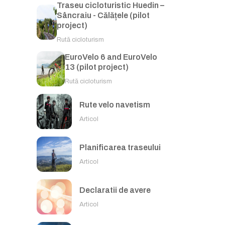
Traseu cicloturistic Huedin –
Sâncraiu - Călățele (pilot
project)
Rută cicloturism
EuroVelo 6 and EuroVelo
13 (pilot project)
Rută cicloturism
Rute velo navetism
Articol
Planificarea traseului
Articol
Declaratii de avere
Articol