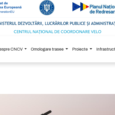
espre CNCV
Omologare trasee
Proiecte
Infrastru