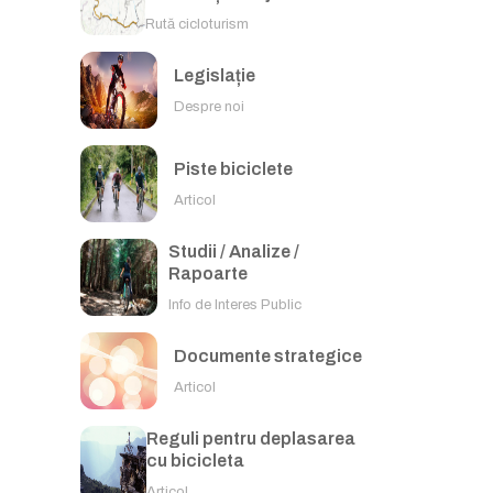
Rută cicloturism
Legislație
Despre noi
Piste biciclete
Articol
Studii / Analize /
Rapoarte
Info de Interes Public
Documente strategice
Articol
Reguli pentru deplasarea
cu bicicleta
Articol