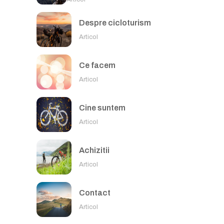
Despre cicloturism
Articol
Ce facem
Articol
Cine suntem
Articol
Achizitii
Articol
Contact
Articol