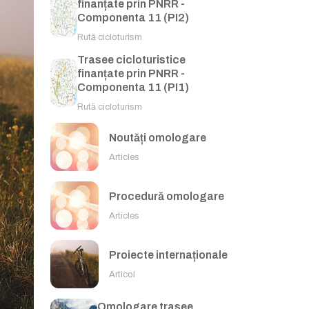
finanțate prin PNRR -
Componenta 11 (PI2)
Rută cicloturism
Trasee cicloturistice
finanțate prin PNRR -
Componenta 11 (PI1)
Rută cicloturism
Noutăți omologare
Articles
Procedură omologare
Articles
Proiecte internaționale
Articol
Omologare trasee