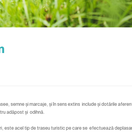
m
rasee, semne și marcaje, și în sens extins include și dotările aferen
ntru adăpost și odihnă.
ri, este acel tip de traseu turistic pe care se efectuează deplasa