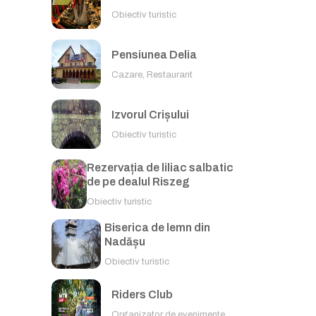
Obiectiv turistic
Pensiunea Delia
Cazare, Restaurant
Izvorul Crișului
Obiectiv turistic
Rezervația de liliac salbatic
de pe dealul Riszeg
Obiectiv turistic
Biserica de lemn din
Nadășu
Obiectiv turistic
Riders Club
Organizator de evenimente