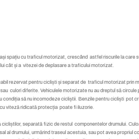
lași spațiu cu traficul motorizat, crescând astfel riscurile la care 
i cât și a vitezei de deplasare a traficului motorizat.
abil rezervat pentru cicliști și separat de traficul motorizat prin 
/ sau culori diferite. Vehiculele motorizate nu au dreptul să circule
cu condiția să nu incomodeze cicliștii. Benzile pentru cicliști pot c
 cu viteză ridicată protecția poate fi iluzorie.
 cicliștilor, separată fizic de restul componentelor drumului. Culo
rsal al drumului, urmărind traseul acestuia, sau pot avea propriul c