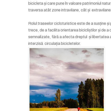
bicicleta și care pune în valoare patrimoniul natu
traversa atât zone intravilane, cât și extravilane 
Rolul traseelor cicloturistice este de a susține 
trece, de a facilita orientarea bicicliștilor și de 
semnalizate, fără a afecta dreptul și libertatea 
interzisă circulația bicicletelor.