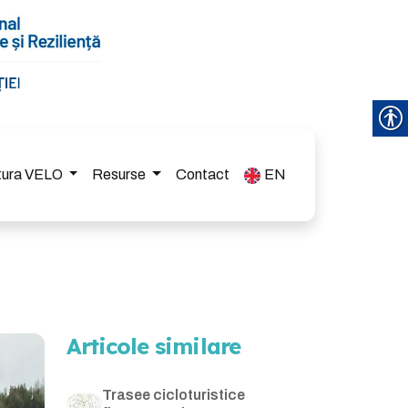
ctura VELO
Resurse
Contact
EN
Articole similare
Trasee cicloturistice