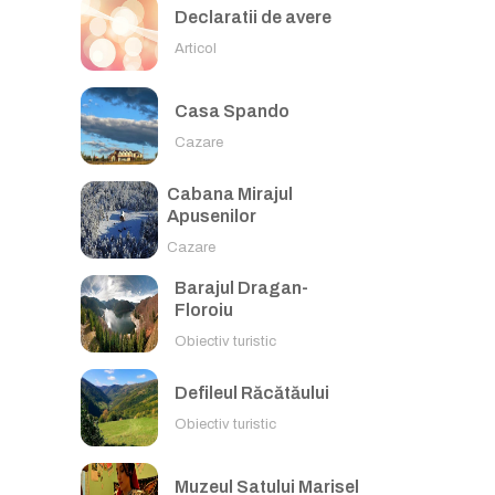
Declaratii de avere
Articol
Casa Spando
Cazare
Cabana Mirajul
Apusenilor
Cazare
Barajul Dragan-
Floroiu
Obiectiv turistic
Defileul Răcătăului
Obiectiv turistic
Muzeul Satului Marisel