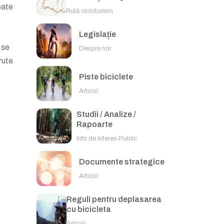
oate
Rută cicloturism
Legislație
 se
Despre noi
 rute
Piste biciclete
Articol
Studii / Analize /
Rapoarte
Info de Interes Public
Documente strategice
Articol
Reguli pentru deplasarea
cu bicicleta
Articol