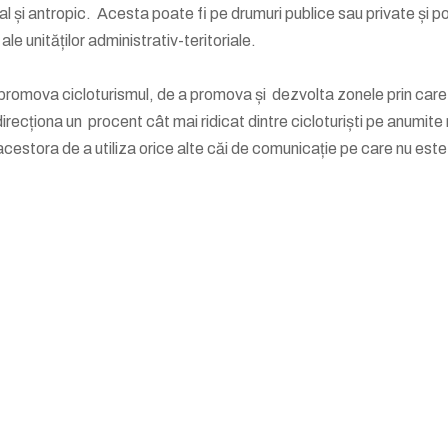
ral și antropic. Acesta poate fi pe drumuri publice sau private și p
ale unităților administrativ-teritoriale.
și promova cicloturismul, de a promova și dezvolta zonele prin care
a direcționa un procent cât mai ridicat dintre cicloturiști pe anumite
acestora de a utiliza orice alte căi de comunicație pe care nu este