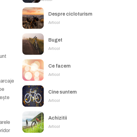
Despre cicloturism
Articol
Buget
Articol
sunt
Ce facem
Articol
marcaje
 pe
Cine suntem
rește
Articol
Achizitii
arele
Articol
oridor