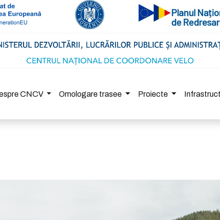
espre CNCV
Omologare trasee
Proiecte
Infrastru