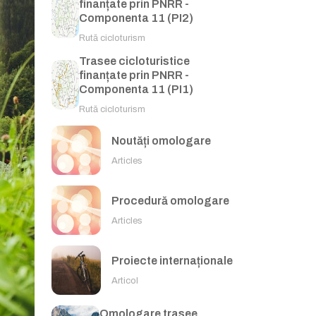
finanțate prin PNRR -
Componenta 11 (PI2)
Rută cicloturism
Trasee cicloturistice
finanțate prin PNRR -
Componenta 11 (PI1)
Rută cicloturism
Noutăți omologare
Articles
Procedură omologare
Articles
Proiecte internaționale
Articol
Omologare trasee