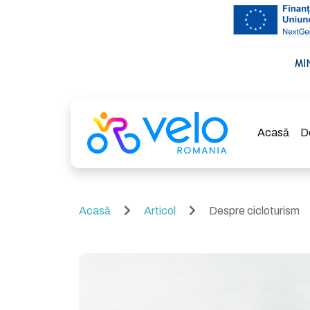
Acasă
D
Acasă
Articol
Despre cicloturism