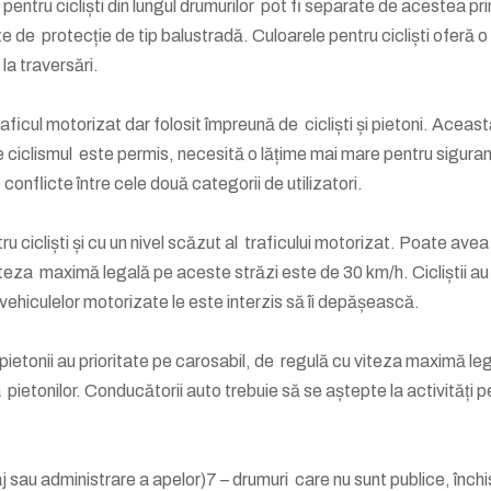
entru cicliști din lungul drumurilor pot fi separate de acestea pri
te de protecție de tip balustradă. Culoarele pentru cicliști oferă 
 la traversări.
aficul motorizat dar folosit împreună de cicliști și pietoni. Aceas
e ciclismul este permis, necesită o lățime mai mare pentru sigura
 de conflicte între cele două categorii de utilizatori.
u cicliști și cu un nivel scăzut al traficului motorizat. Poate avea
 Viteza maximă legală pe aceste străzi este de 30 km/h. Cicliștii au
iar vehiculelor motorizate le este interzis să îi depășească.
pietonii au prioritate pe carosabil, de regulă cu viteza maximă le
 pietonilor. Conducătorii auto trebuie să se aștepte la activități p
laj sau administrare a apelor)7 – drumuri care nu sunt publice, înch