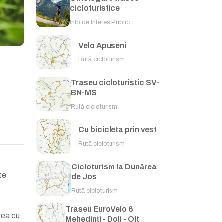
cicloturistice
Info de Interes Public
Velo Apuseni
Rută cicloturism
Traseu cicloturistic SV-
BN-MS
Rută cicloturism
Cu bicicleta prin vest
Rută cicloturism
Cicloturism la Dunărea
te
de Jos
Rută cicloturism
Traseu EuroVelo 6
rea cu
Mehedinți - Dolj - Olt