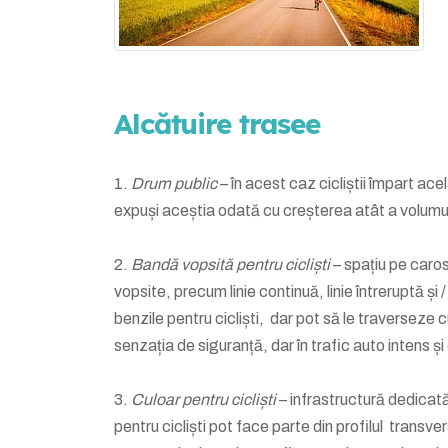
Alcătuire trasee
1.
Drum public
– în acest caz cicliștii împart ace
expuși aceștia odată cu creșterea atât a volumulu
2.
Bandă vopsită pentru cicliști
– spațiu pe caros
vopsite, precum linie continuă, linie întreruptă și 
benzile pentru cicliști, dar pot să le traverseze 
senzația de siguranță, dar în trafic auto intens și
3.
Culoar pentru cicliști
– infrastructură dedicată
pentru cicliști pot face parte din profilul transve