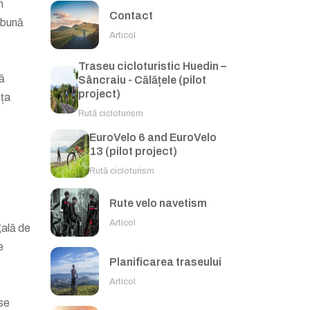
n
Contact
o bună
Articol
Traseu cicloturistic Huedin –
tă
Sâncraiu - Călățele (pilot
project)
nța
Rută cicloturism
EuroVelo 6 and EuroVelo
13 (pilot project)
Rută cicloturism
Rute velo navetism
Articol
gală de
e
Planificarea traseului
Articol
ise