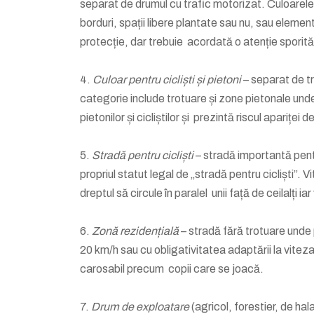
separat de drumul cu trafic motorizat. Culoarele p
borduri, spații libere plantate sau nu, sau elemen
protecție, dar trebuie acordată o atenție sporită
4.
Culoar pentru cicliști și pietoni
– separat de tr
categorie include trotuare și zone pietonale und
pietonilor și cicliștilor și prezintă riscul apariței
5.
Stradă pentru cicliști
– stradă importantă pentr
propriul statut legal de „stradă pentru cicliști”.
dreptul să circule în paralel unii față de ceilalți 
6.
Zonă rezidențială
– stradă fără trotuare unde 
20 km/h sau cu obligativitatea adaptării la viteza
carosabil precum copii care se joacă.
7.
Drum de exploatare
(agricol, forestier, de ha