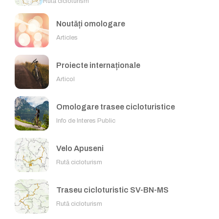
Rută cicloturism
Noutăți omologare
Articles
Proiecte internaționale
Articol
Omologare trasee cicloturistice
Info de Interes Public
Velo Apuseni
Rută cicloturism
Traseu cicloturistic SV-BN-MS
Rută cicloturism