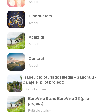
Articol
Cine suntem
Articol
Achizitii
Articol
Contact
Articol
Traseu cicloturistic Huedin – Sâncraiu -
Călățele (pilot project)
Rută cicloturism
EuroVelo 6 and EuroVelo 13 (pilot
project)
Rută cicloturism