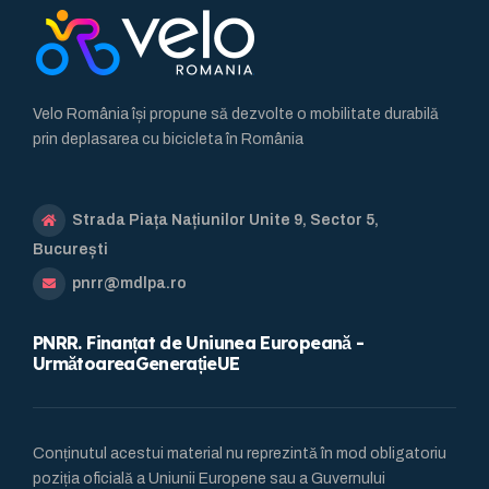
Velo România își propune să dezvolte o mobilitate durabilă
prin deplasarea cu bicicleta în România
Strada Piața Națiunilor Unite 9, Sector 5,
București
pnrr@mdlpa.ro
PNRR. Finanțat de Uniunea Europeană -
UrmătoareaGenerațieUE
Conținutul acestui material nu reprezintă în mod obligatoriu
poziția oficială a Uniunii Europene sau a Guvernului