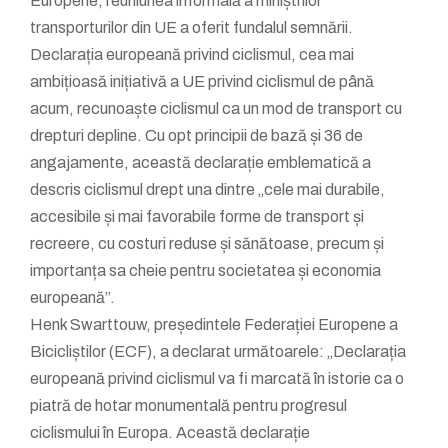
Europene, reuniunea informală a miniștrilor
transporturilor din UE a oferit fundalul semnării.
Declarația europeană privind ciclismul, cea mai
ambițioasă inițiativă a UE privind ciclismul de până
acum, recunoaște ciclismul ca un mod de transport cu
drepturi depline. Cu opt principii de bază și 36 de
angajamente, această declarație emblematică a
descris ciclismul drept una dintre „cele mai durabile,
accesibile și mai favorabile forme de transport și
recreere, cu costuri reduse și sănătoase, precum și
importanța sa cheie pentru societatea și economia
europeană”.
Henk Swarttouw, președintele Federației Europene a
Bicicliștilor (ECF), a declarat următoarele: „Declarația
europeană privind ciclismul va fi marcată în istorie ca o
piatră de hotar monumentală pentru progresul
ciclismului în Europa. Această declarație