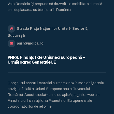
Velo România își propune să dezvolte o mobilitate durabilă
prin deplasarea cu bicicleta în România
Strada Piața Națiunilor Unite 9, Sector 5,
București
pnrr@mdlpa.ro
PNRR. Finanțat de Uniunea Europeană -
UrmătoareaGenerațieUE
Conținutul acestui material nu reprezintă în mod obligatoriu
poziția oficială a Uniunii Europene sau a Guvernului
României. Acest disclaimer nu se aplică paginilor web ale
Ministerului Investițiilor și Proiectelor Europene și ale
coordonatorilor de reforme.