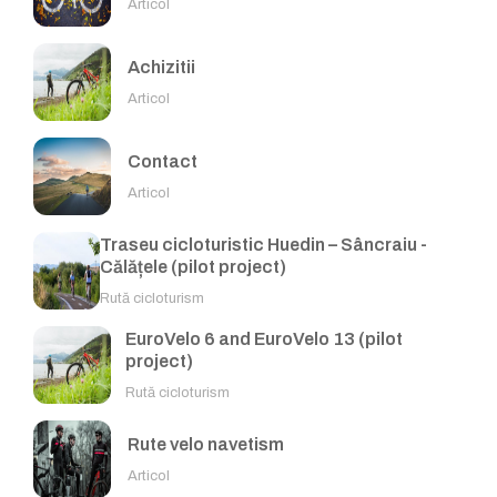
Articol
Achizitii
Articol
Contact
Articol
Traseu cicloturistic Huedin – Sâncraiu -
Călățele (pilot project)
Rută cicloturism
EuroVelo 6 and EuroVelo 13 (pilot
project)
Rută cicloturism
Rute velo navetism
Articol