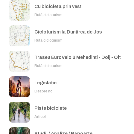
Cu bicicleta prin vest
Rută cicloturism
Cicloturism la Dunărea de Jos
Rută cicloturism
Traseu EuroVelo 6 Mehedinți - Dolj - Olt
Rută cicloturism
Legislație
Despre noi
Piste biciclete
Articol
Studii / Analize / Rapoarte