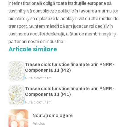
interinstituțională obligă toate instituțiile europene să
susțină și să consolideze politicile în favoarea mai multor
biciclete și să o plaseze la același nivel cu alte moduri de
transport. Suntem mândri că am jucat un rol decisiv în
susținerea acestei declarații, alături de membrii noștri și
partenerii noștri din industrie.”
Articole similare
Trasee cicloturistice finanțate prin PNRR -
Componenta 11 (PI2)
Rută cicloturism
Trasee cicloturistice finanțate prin PNRR -
Componenta 11 (PI1)
Rută cicloturism
Noutăți omologare
Articles