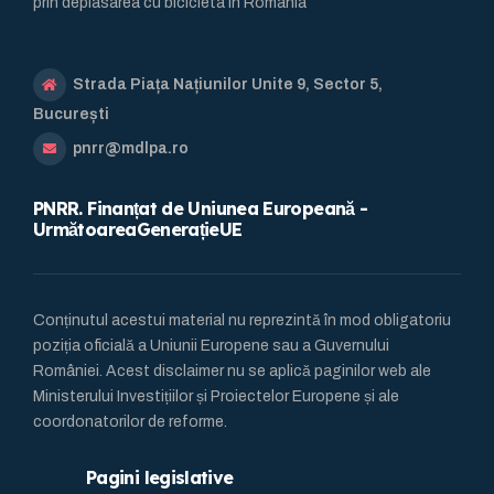
prin deplasarea cu bicicleta în România
Strada Piața Națiunilor Unite 9, Sector 5,
București
pnrr@mdlpa.ro
PNRR. Finanțat de Uniunea Europeană -
UrmătoareaGenerațieUE
Conținutul acestui material nu reprezintă în mod obligatoriu
poziția oficială a Uniunii Europene sau a Guvernului
României. Acest disclaimer nu se aplică paginilor web ale
Ministerului Investițiilor și Proiectelor Europene și ale
coordonatorilor de reforme.
Pagini legislative