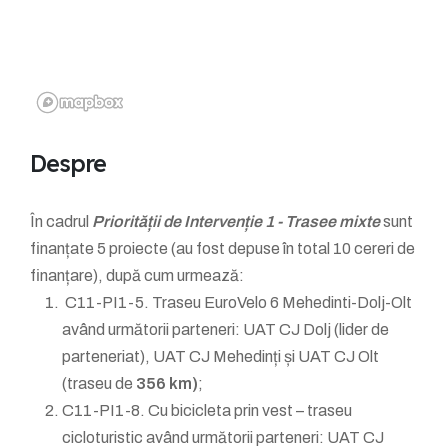
Despre
În cadrul
Priorității de Intervenție 1 - Trasee mixte
sunt
finanțate 5 proiecte (au fost depuse în total 10 cereri de
finanțare), după cum urmează:
C11-PI1-5. Traseu EuroVelo 6 Mehedinti-Dolj-Olt
având următorii parteneri: UAT CJ Dolj (lider de
parteneriat), UAT CJ Mehedinți și UAT CJ Olt
(traseu de
356 km)
;
C11-PI1-8. Cu bicicleta prin vest – traseu
cicloturistic având următorii parteneri: UAT CJ