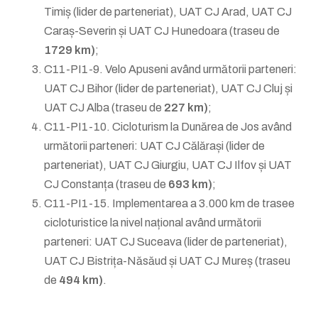
Timiș (lider de parteneriat), UAT CJ Arad, UAT CJ
Caraș-Severin și UAT CJ Hunedoara (traseu de
1729 km)
;
C11-PI1-9. Velo Apuseni având următorii parteneri:
UAT CJ Bihor (lider de parteneriat), UAT CJ Cluj și
UAT CJ Alba (traseu de
227 km)
;
C11-PI1-10. Cicloturism la Dunărea de Jos având
următorii parteneri: UAT CJ Călărași (lider de
parteneriat), UAT CJ Giurgiu, UAT CJ Ilfov și UAT
CJ Constanța (traseu de
693 km)
;
C11-PI1-15. Implementarea a 3.000 km de trasee
cicloturistice la nivel național având următorii
parteneri: UAT CJ Suceava (lider de parteneriat),
UAT CJ Bistrița-Năsăud și UAT CJ Mureș (traseu
de
494 km)
.