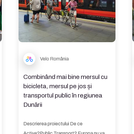
Velo România
Combinând mai bine mersul cu
bicicleta, mersul pe jos și
transportul public în regiunea
Dunării
Descrierea proiectului De ce
Active2Public Transport? Europa nu va