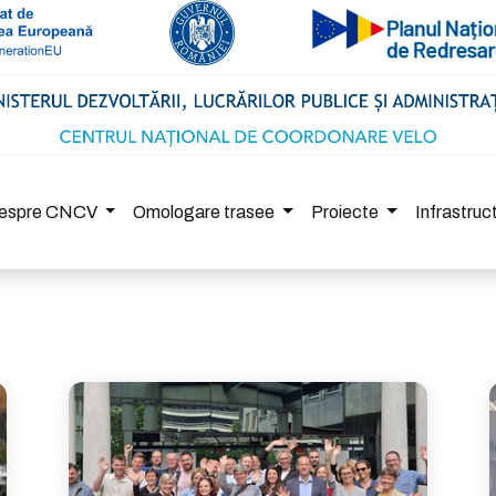
espre CNCV
Omologare trasee
Proiecte
Infrastru