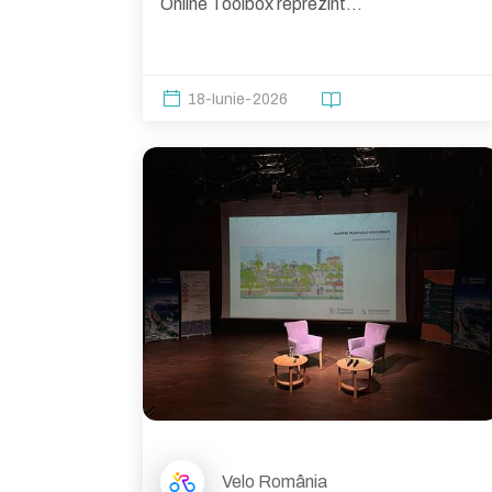
Online Toolbox reprezint...
18-Iunie-2026
Velo România