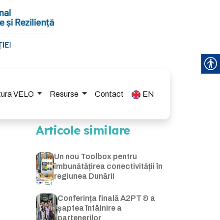
ctura VELO
Resurse
Contact
EN
Articole similare
Un nou Toolbox pentru
îmbunătățirea conectivității în
regiunea Dunării
Conferința finală A2PT & a
șaptea întâlnire a
partenerilor