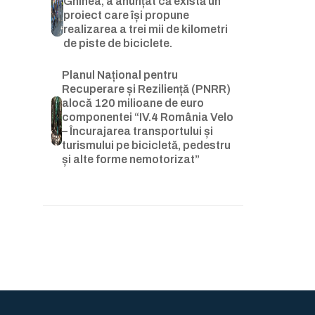
Ghinea, a anunțat că există un
proiect care își propune
realizarea a trei mii de kilometri
de piste de biciclete.
Planul Național pentru
Recuperare și Reziliență (PNRR)
alocă 120 milioane de euro
componentei “IV.4 România Velo
– Încurajarea transportului și
turismului pe bicicletă, pedestru
și alte forme nemotorizat”