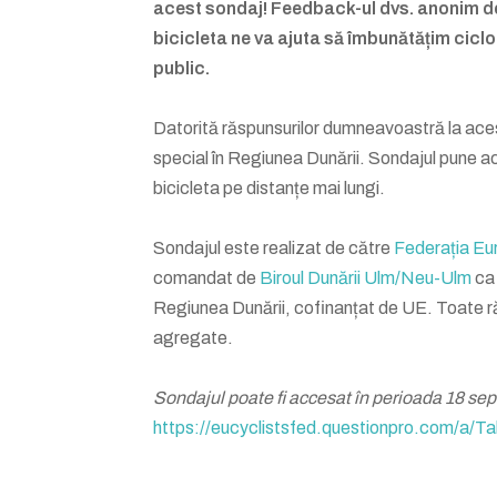
acest sondaj! Feedback-ul dvs. anonim des
bicicleta ne va ajuta să îmbunătățim cicl
public.
Datorită răspunsurilor dumneavoastră la acest 
special în Regiunea Dunării. Sondajul pune ac
bicicleta pe distanțe mai lungi.
Sondajul este realizat de către
Federația Eur
comandat de
Biroul Dunării Ulm/Neu-Ulm
ca 
Regiunea Dunării, cofinanțat de UE. Toate răsp
agregate.
Sondajul poate fi accesat în perioada 18 se
https://eucyclistsfed.questionpro.co