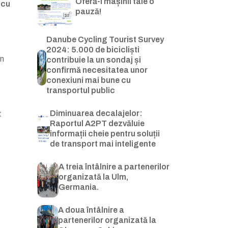
Oferă-i mașinii tale o
 cu
pauză!
Danube Cycling Tourist Survey
2024: 5.000 de bicicliști
în
contribuie la un sondaj și
confirmă necesitatea unor
conexiuni mai bune cu
transportul public
Diminuarea decalajelor:
t
Raportul A2PT dezvăluie
informații cheie pentru soluții
de transport mai inteligente
A treia întâlnire a partenerilor
organizată la Ulm,
Germania.
A doua întâlnire a
partenerilor organizată la