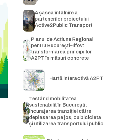
A șasea întâlnire a
partenerilor proiectului
Active2Public Transport
Planul de Acțiune Regional
pentru București–Ilfov:
transformarea principiilor
A2PT în măsuri concrete
Hartă interactivă A2PT
Testând mobilitatea
sustenabilă în București:
încurajarea tranziției către
deplasarea pe jos, cu bicicleta
și utilizarea transportului public