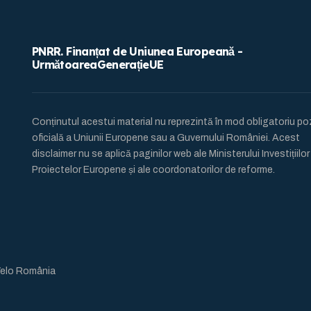
PNRR. Finanțat de Uniunea Europeană -
UrmătoareaGenerațieUE
Conținutul acestui material nu reprezintă în mod obligatoriu pozi
oficială a Uniunii Europene sau a Guvernului României. Acest
disclaimer nu se aplică paginilor web ale Ministerului Investițiilor s
Proiectelor Europene și ale coordonatorilor de reforme.
Velo România