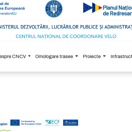
espre CNCV
Omologare trasee
Proiecte
Infrastru