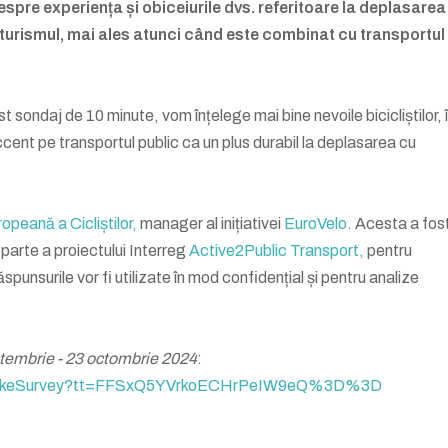
pre experiența și obiceiurile dvs. referitoare la deplasarea
oturismul, mai ales atunci când este combinat cu transportul
sondaj de 10 minute, vom înțelege mai bine nevoile bicicliștilor, 
cent pe transportul public ca un plus durabil la deplasarea cu
opeană a Cicliștilor,
manager al inițiativei
EuroVelo.
Acesta a fos
parte a proiectului Interreg
Active2Public Transport,
pentru
unsurile vor fi utilizate în mod confidențial și pentru analize
ptembrie - 23 octombrie 2024
:
m/a/TakeSurvey?tt=FFSxQ5YVrkoECHrPeIW9eQ%3D%3D