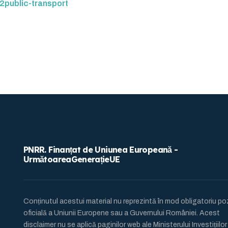
e2public-transport
PNRR. Finanțat de Uniunea Europeană -
UrmătoareaGenerațieUE
Conținutul acestui material nu reprezintă în mod obligatoriu pozi
oficială a Uniunii Europene sau a Guvernului României. Acest
disclaimer nu se aplică paginilor web ale Ministerului Investițiilor s