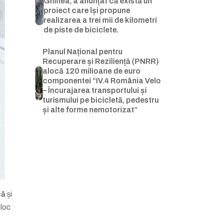
Ghinea, a anunțat că există un
proiect care își propune
realizarea a trei mii de kilometri
de piste de biciclete.
Planul Național pentru
Recuperare și Reziliență (PNRR)
alocă 120 milioane de euro
componentei “IV.4 România Velo
– Încurajarea transportului și
turismului pe bicicletă, pedestru
și alte forme nemotorizat”
că
și
 loc