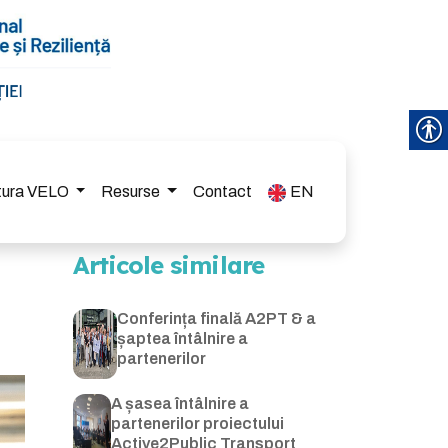
ctura VELO
Resurse
Contact
EN
Articole similare
Conferința finală A2PT & a
șaptea întâlnire a
partenerilor
A șasea întâlnire a
partenerilor proiectului
Active2Public Transport