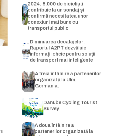
2024: 5.000 de bicicliști
contribuie la un sondaj și
confirmă necesitatea unor
conexiuni mai bune cu
transportul public
Diminuarea decalajelor:
Raportul A2PT dezvăluie
informații cheie pentru soluții
de transport mai inteligente
A treia întâlnire a partenerilor
organizată la Ulm,
Germania.
Danube Cycling Tourist
Survey
A doua întâlnire a
ru
partenerilor organizată la