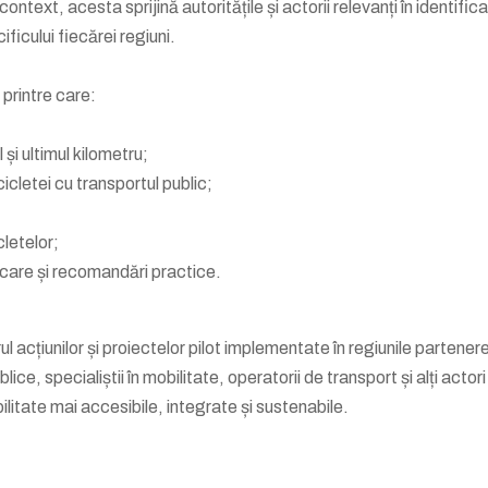
context, acesta sprijină autoritățile și actorii relevanți în identific
ficului fiecărei regiuni.
printre care:
 și ultimul kilometru;
icicletei cu transportul public;
cletelor;
ficare și recomandări practice.
acțiunilor și proiectelor pilot implementate în regiunile partener
blice, specialiștii în mobilitate, operatorii de transport și alți actori
litate mai accesibile, integrate și sustenabile.