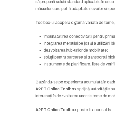
să propună soluții standard aplicabile în orice 
măsurilor care pot fi adaptate nevoilor și speci
Toolbox-ul acoperă o gamă variată de teme, 
îmbunătățirea conectivității pentru primul
integrarea mersului pe jos și a utilizării b
dezvoltarea hub-urilor de mobilitate;
soluții pentru parcarea și transportul bici
instrumente de planificare, liste de veri
Bazându-se pe experiența acumulată în cadrul 
A2PT Online Toolbox
sprijină autoritățile pu
interesați în dezvoltarea unor sisteme de mobi
A2PT Online Toolbox
poate fi accesat la: