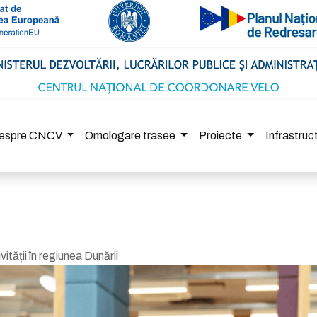
espre CNCV
Omologare trasee
Proiecte
Infrastru
tății în regiunea Dunării