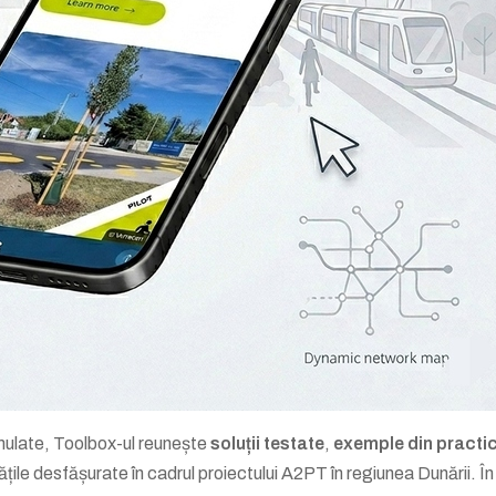
mulate, Toolbox-ul reunește
soluții testate
,
exemple din practi
tățile desfășurate în cadrul proiectului A2PT în regiunea Dunării. În