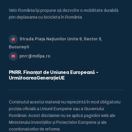
Velo România își propune să dezvolte o mobilitate durabilă
prin deplasarea cu bicicleta în România
Strada Piața Națiunilor Unite 9, Sector 5,
București
pnrr@mdlpa.ro
PNRR. Finanțat de Uniunea Europeană -
UrmătoareaGenerațieUE
Conținutul acestui material nu reprezintă în mod obligatoriu
poziția oficială a Uniunii Europene sau a Guvernului
României. Acest disclaimer nu se aplică paginilor web ale
Ministerului Investițiilor și Proiectelor Europene și ale
coordonatorilor de reforme.