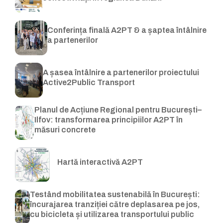
Conferința finală A2PT & a șaptea întâlnire
a partenerilor
A șasea întâlnire a partenerilor proiectului
Active2Public Transport
Planul de Acțiune Regional pentru București–
Ilfov: transformarea principiilor A2PT în
măsuri concrete
Hartă interactivă A2PT
Testând mobilitatea sustenabilă în București:
încurajarea tranziției către deplasarea pe jos,
cu bicicleta și utilizarea transportului public