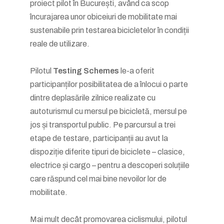
proiect pilot în București, având ca scop
încurajarea unor obiceiuri de mobilitate mai
sustenabile prin testarea bicicletelor în condiții
reale de utilizare.
Pilotul
Testing Schemes
le-a oferit
participanților posibilitatea de a înlocui o parte
dintre deplasările zilnice realizate cu
autoturismul cu mersul pe bicicletă, mersul pe
jos și transportul public. Pe parcursul a trei
etape de testare, participanții au avut la
dispoziție diferite tipuri de biciclete – clasice,
electrice și cargo – pentru a descoperi soluțiile
care răspund cel mai bine nevoilor lor de
mobilitate.
Mai mult decât promovarea ciclismului, pilotul