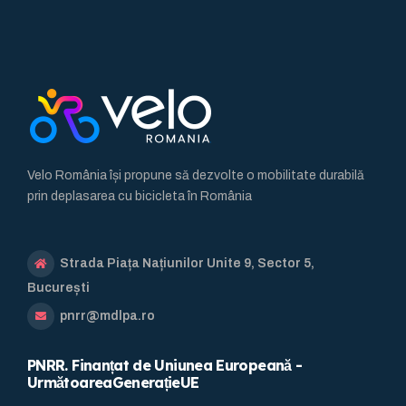
Velo România își propune să dezvolte o mobilitate durabilă
prin deplasarea cu bicicleta în România
Strada Piața Națiunilor Unite 9, Sector 5,
București
pnrr@mdlpa.ro
PNRR. Finanțat de Uniunea Europeană -
UrmătoareaGenerațieUE