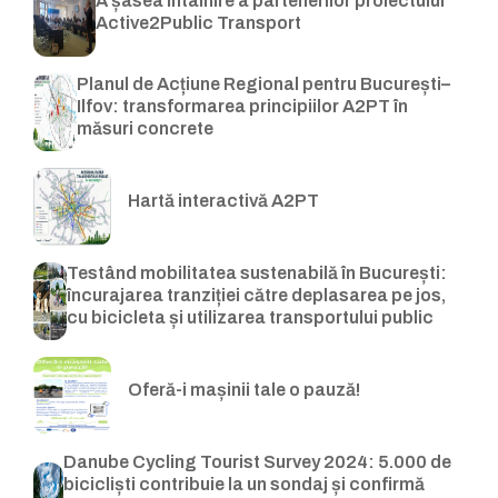
A șasea întâlnire a partenerilor proiectului
Active2Public Transport
Planul de Acțiune Regional pentru București–
Ilfov: transformarea principiilor A2PT în
măsuri concrete
Hartă interactivă A2PT
Testând mobilitatea sustenabilă în București:
încurajarea tranziției către deplasarea pe jos,
cu bicicleta și utilizarea transportului public
Oferă-i mașinii tale o pauză!
Danube Cycling Tourist Survey 2024: 5.000 de
bicicliști contribuie la un sondaj și confirmă