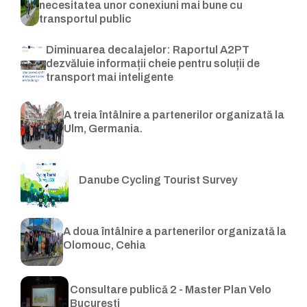
necesitatea unor conexiuni mai bune cu
transportul public
Diminuarea decalajelor: Raportul A2PT
dezvăluie informații cheie pentru soluții de
transport mai inteligente
A treia întâlnire a partenerilor organizată la
Ulm, Germania.
Danube Cycling Tourist Survey
A doua întâlnire a partenerilor organizată la
Olomouc, Cehia
Consultare publică 2 - Master Plan Velo
București