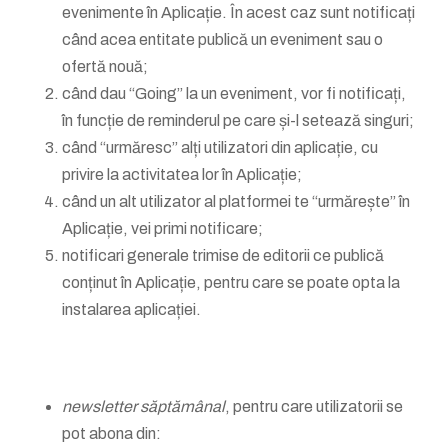
evenimente în Aplicație. În acest caz sunt notificați
când acea entitate publică un eveniment sau o
ofertă nouă;
când dau “Going” la un eveniment, vor fi notificați,
în funcție de reminderul pe care și-l setează singuri;
când “urmăresc” alți utilizatori din aplicație, cu
privire la activitatea lor în Aplicație;
când un alt utilizator al platformei te “urmărește” în
Aplicație, vei primi notificare;
notificari generale trimise de editorii ce publică
conținut în Aplicație, pentru care se poate opta la
instalarea aplicației.
newsletter săptămânal
, pentru care utilizatorii se
pot abona din: