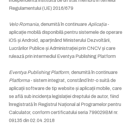
independentă instituită de un stat membru în temeiul
Regulamentului (UE) 2016/679
Velo Romania,
denumită în continuare
Aplicația
-
aplicație mobilă disponibilă pentru sistemele de operare
iOS și Android, aparținând Ministerului Dezvoltării,
Lucrărilor Publice și Administrației prin CNCV și care
rulează prin intermediul Eventya Publishing Platform
Eventya Publishing Platform
, denumită în continuare
Platforma
- sistem integrat, constând într-o suită de
aplicații software de tip website și aplicații mobile, care
se află sub incidența legislației dreptului de autor, fiind
înregistrată în Registrul Național al Programelor pentru
Calculator, conform certificatului seria 799029BM nr.
09135 din 02.04.2018