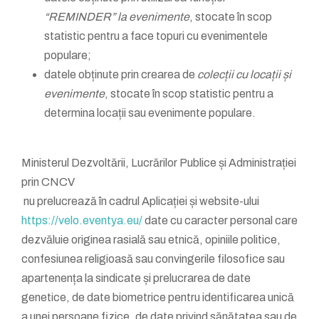
“REMINDER” la evenimente
, stocate în scop
statistic pentru a face topuri cu evenimentele
populare;
datele obținute prin crearea de
colecții cu locații și
evenimente
, stocate în scop statistic pentru a
determina locații sau evenimente populare.
Ministerul Dezvoltării, Lucrărilor Publice și Administrației
prin CNCV
nu prelucrează în cadrul Aplicației și website-ului
https://velo.eventya.eu/
date cu caracter personal care
dezvăluie originea rasială sau etnică, opiniile politice,
confesiunea religioasă sau convingerile filosofice sau
apartenența la sindicate și prelucrarea de date
genetice, de date biometrice pentru identificarea unică
a unei persoane fizice, de date privind sănătatea sau de