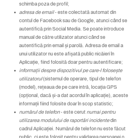
schimba poza de profil;
adresa de email
- este colectată automat din
contul de Facebook sau de Google, atunci când se
autentifică prin Social Media. Se poate introduce
manual de către utilizator atunci când se
autentifică prin email și parolă. Adresa de email a
unui utilizator nu este afișată public nicăieri în
Aplicație, fiind folosită doar pentru autentificare;
informații despre dispozitivul pe care-l folosește
utilizatorul
(sistemul de operare, tipul de telefon
(model), rețeaua de pe care intră, locația GPS
(opțional, dacă și-a dat acordul în aplicație), aceste
informații fiind folosite doar în scop statistic;
numărul de telefon
- este cerut
numai pentru
utilizarea modulului de raportări incidente
din
cadrul Aplicației. Numărul de telefon nu este făcut
public, ci este folosit pentru validarea persoanei o