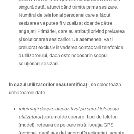
singură dată, atunci când trimite prima sesizare.
Numărul de telefon al persoanei care a făcut
sesizarea va putea fi vizualizat doar de către
angajații Primăriei, care au atribuții privind preluarea
și soluționarea sesizărilor. De asemenea, va fi
prelucrat exclusiv în vederea contactării telefonice
a utilizatorului, dacă este necesar în scopul
soluționării sesizării.
În cazul utilizatorilor neautentificați
, se colectează
următoarele date:
informații despre dispozitivul pe care-l folosește
utilizatorul
(sistemul de operare, tipul de telefon
(model), rețeaua de pe care intră, locația GPS
(opțional, dacă și-a dat acordul în aplicație), aceste