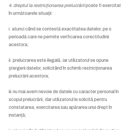
4. dreptul la restricționarea prelucrării
poate fi exercitat
în următoarele situații:
i. atunci când se contestă exactitatea datelor, pe o
perioadă care ne permite verificarea corectitudinii
acestora;
ii. prelucrarea este ilegală, iar utilizatorul se opune
ștergerii datelor, solicitând în schimb restricționarea
prelucrării acestora;
iii.nu mai avem nevoie de datele cu caracter personal în
scopul prelucrării, dar utilizatorul le solicită pentru
constatarea, exercitarea sau apărarea unui drept în
instanță;