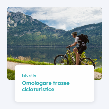
Info utile
Omologare trasee
cicloturistice