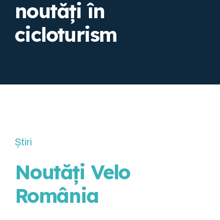
noutăți în
cicloturism
Știri
Noutăți Velo
România