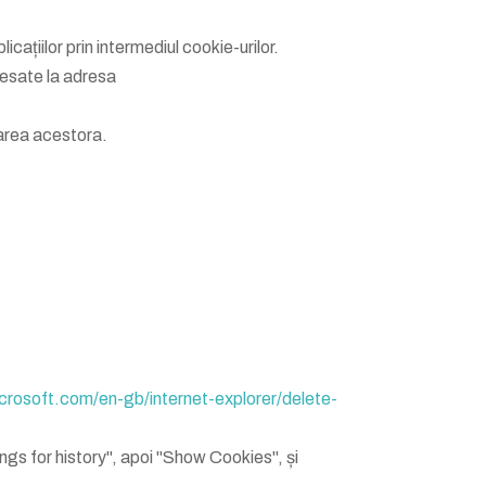
icațiilor prin intermediul cookie-urilor.
ccesate la adresa
izarea acestora.
crosoft.com/en-gb/internet-explorer/delete-
ings for history", apoi "Show Cookies", și