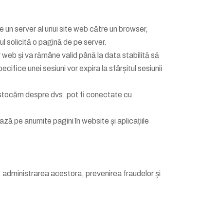
de un server al unui site web către un browser,
l solicită o pagină de pe server.
 web și va rămâne valid până la data stabilită să
cifice unei sesiuni vor expira la sfârșitul sesiunii
 le stocăm despre dvs. pot fi conectate cu
ează pe anumite pagini în website și aplicațiile
r, administrarea acestora, prevenirea fraudelor și