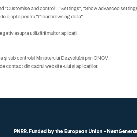
nd "Customise and control", "Settings", "Show advanced settings"
e de a opta pentru "Clear browsing data".
ativ asupra utilizării multor aplicații.
tea și sub controlul Ministerului Dezvoltării prin CNCV.
 contact din cadrul website-ului și aplicațiilor.
PNRR. Funded by the European Union - NextGenera