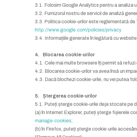
3.1. Folosim Google Analytics pentru a analiza uti
3.2. Furnizorul nostru de servicii de analiză genere
3.3. Politica cookie-urilor este reglementată de 
http://www.google.com/policies/privacy
3.4. Informațiile generate în legătură cu website-u
4. Blocarea cookie-urilor
4.1. Cele mai multe browsere îți permit să refuzi 
4.2. Blocarea cookie-urilor va avea însă un impact
4.3. Dacă blochezi cookie-urile, nu vei putea folos
5. Ștergerea cookie-urilor
5.1. Puteți șterge cookie-urile deja stocate pe d
(a) în Internet Explorer, puteți șterge fișierele c
manage-cookies
;
(b) în Firefox, puteți șterge cookie-urile accesâ