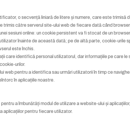
ificator, o secvență liniară de litere și numere, care este trimisă 
e trimis către serverul site-ului web de fiecare dată când browseru
unei sesiuni online: un cookie persistent va fi stocat de un browser
tilizator înainte de această dată; pe de altă parte, cookie-urile spe
wserul este închis.
ații care identifică personal utilizatorul, dar informațiile pe care
cookie-urilor.
ului web pentru a identifica sau urmări utilizatorii în timp ce navigh
eîntorc în aplicațiile noastre.
pentru a îmbunătăți modul de utilizare a website-ului și aplicațiilo
aplicațiilor pentru fiecare utilizator.