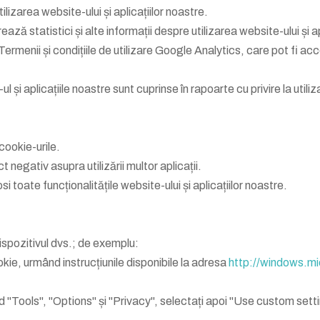
lizarea website-ului și aplicațiilor noastre.
ază statistici și alte informații despre utilizarea website-ului și apl
Termenii și condițiile de utilizare Google Analytics, care pot fi a
l și aplicațiile noastre sunt cuprinse în rapoarte cu privire la util
cookie-urile.
 negativ asupra utilizării multor aplicații.
i toate funcționalitățile website-ului și aplicațiilor noastre.
ispozitivul dvs.; de exemplu:
ookie, urmând instrucțiunile disponibile la adresa
http://windows.mi
nd "Tools", "Options" și "Privacy", selectați apoi "Use custom sett