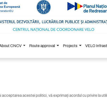
About CNCV
Route approval
Projects
VELO Infras
 și acceptarea acestei politici, vă exprimați acordul cu privire la ut