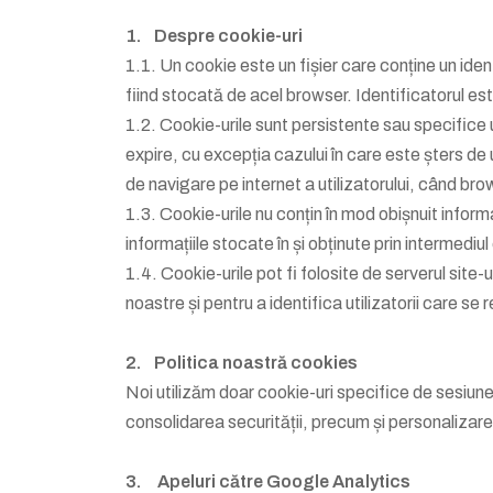
1. Despre cookie-uri
1.1. Un cookie este un fișier care conține un ident
fiind stocată de acel browser. Identificatorul est
1.2. Cookie-urile sunt persistente sau specifice 
expire, cu excepția cazului în care este șters de u
de navigare pe internet a utilizatorului, când bro
1.3. Cookie-urile nu conțin în mod obișnuit inform
informațiile stocate în și obținute prin intermediul 
1.4. Cookie-urile pot fi folosite de serverul site-
noastre și pentru a identifica utilizatorii care se r
2. Politica noastră cookies
Noi utilizăm doar cookie-uri specifice de sesiune 
consolidarea securității, precum și personalizarea 
3. Apeluri către Google Analytics