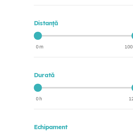
Distanță
0 m
100
Durată
0 h
1
Echipament