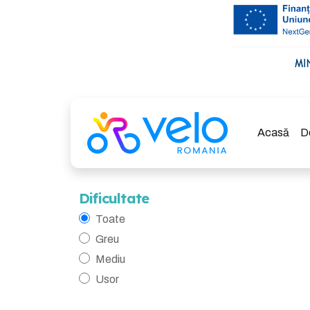
Acasă
D
Dificultate
Toate
Greu
Mediu
Usor