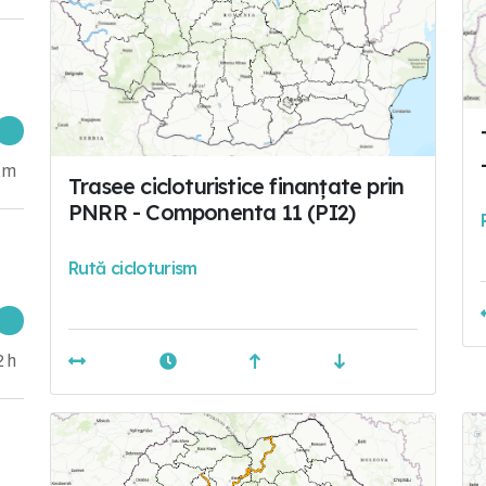
 m
Trasee cicloturistice finanțate prin
PNRR - Componenta 11 (PI2)
Rută cicloturism
2 h