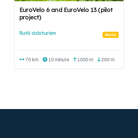
EuroVelo 6 and EuroVelo 13 (pilot
project)
Rută cicloturism
Mediu
70 km
10 minute
1000 m
200 m