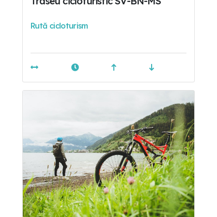
Traseu cicloturistic SV-BN-MS
Rută cicloturism