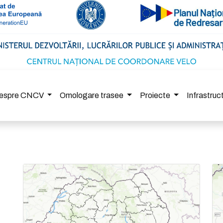
espre CNCV
Omologare trasee
Proiecte
Infrastru