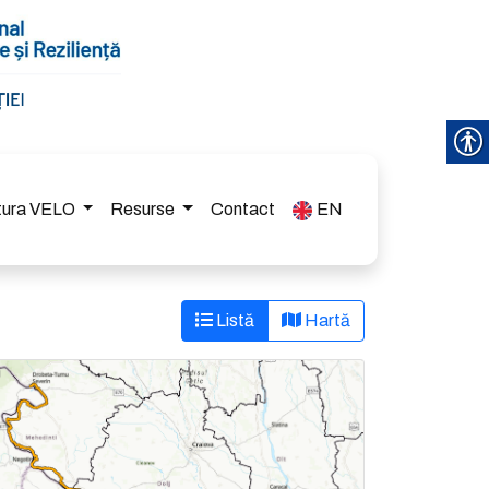
ctura VELO
Resurse
Contact
EN
Listă
Hartă