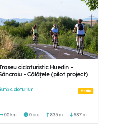
Traseu cicloturistic Huedin –
Sâncraiu - Călățele (pilot project)
Rută cicloturism
Mediu
90 km
9 ore
835 m
587 m