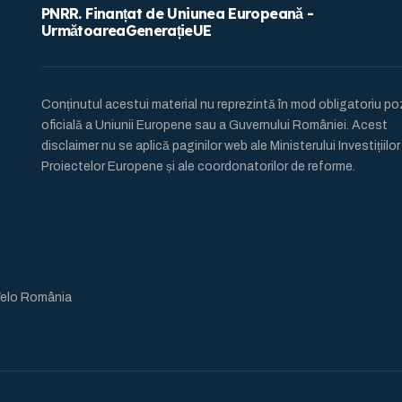
PNRR. Finanțat de Uniunea Europeană -
UrmătoareaGenerațieUE
Conținutul acestui material nu reprezintă în mod obligatoriu pozi
oficială a Uniunii Europene sau a Guvernului României. Acest
disclaimer nu se aplică paginilor web ale Ministerului Investițiilor s
Proiectelor Europene și ale coordonatorilor de reforme.
Velo România