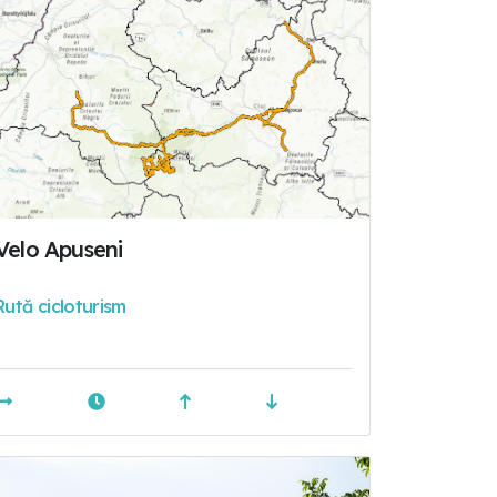
Velo Apuseni
Rută cicloturism