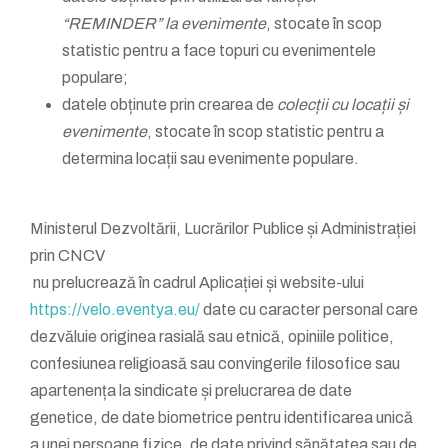
“REMINDER” la evenimente
, stocate în scop
statistic pentru a face topuri cu evenimentele
populare;
datele obținute prin crearea de
colecții cu locații și
evenimente
, stocate în scop statistic pentru a
determina locații sau evenimente populare.
Ministerul Dezvoltării, Lucrărilor Publice și Administrației
prin CNCV
nu prelucrează în cadrul Aplicației și website-ului
https://velo.eventya.eu/
date cu caracter personal care
dezvăluie originea rasială sau etnică, opiniile politice,
confesiunea religioasă sau convingerile filosofice sau
apartenența la sindicate și prelucrarea de date
genetice, de date biometrice pentru identificarea unică
a unei persoane fizice, de date privind sănătatea sau de