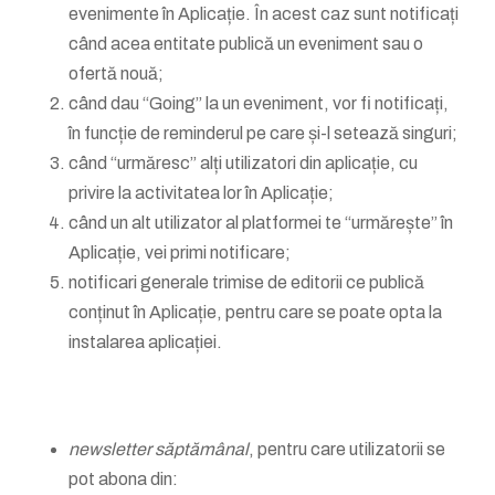
evenimente în Aplicație. În acest caz sunt notificați
când acea entitate publică un eveniment sau o
ofertă nouă;
când dau “Going” la un eveniment, vor fi notificați,
în funcție de reminderul pe care și-l setează singuri;
când “urmăresc” alți utilizatori din aplicație, cu
privire la activitatea lor în Aplicație;
când un alt utilizator al platformei te “urmărește” în
Aplicație, vei primi notificare;
notificari generale trimise de editorii ce publică
conținut în Aplicație, pentru care se poate opta la
instalarea aplicației.
newsletter săptămânal
, pentru care utilizatorii se
pot abona din: