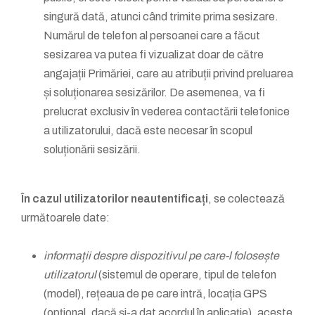
singură dată, atunci când trimite prima sesizare.
Numărul de telefon al persoanei care a făcut
sesizarea va putea fi vizualizat doar de către
angajații Primăriei, care au atribuții privind preluarea
și soluționarea sesizărilor. De asemenea, va fi
prelucrat exclusiv în vederea contactării telefonice
a utilizatorului, dacă este necesar în scopul
soluționării sesizării.
În cazul utilizatorilor neautentificați
, se colectează
următoarele date:
informații despre dispozitivul pe care-l folosește
utilizatorul
(sistemul de operare, tipul de telefon
(model), rețeaua de pe care intră, locația GPS
(opțional, dacă și-a dat acordul în aplicație), aceste