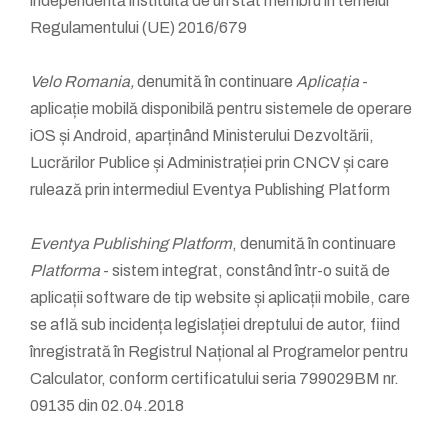
independentă instituită de un stat membru în temeiul
Regulamentului (UE) 2016/679
Velo Romania,
denumită în continuare
Aplicația
-
aplicație mobilă disponibilă pentru sistemele de operare
iOS și Android, aparținând Ministerului Dezvoltării,
Lucrărilor Publice și Administrației prin CNCV și care
rulează prin intermediul Eventya Publishing Platform
Eventya Publishing Platform
, denumită în continuare
Platforma
- sistem integrat, constând într-o suită de
aplicații software de tip website și aplicații mobile, care
se află sub incidența legislației dreptului de autor, fiind
înregistrată în Registrul Național al Programelor pentru
Calculator, conform certificatului seria 799029BM nr.
09135 din 02.04.2018