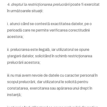
4. dreptul la restricționarea prelucrării
poate fi exercitat
în următoarele situații:
i. atunci când se contestă exactitatea datelor, pe o
perioadă care ne permite verificarea corectitudinii
acestora;
ii. prelucrarea este ilegală, iar utilizatorul se opune
ștergerii datelor, solicitând în schimb restricționarea
prelucrării acestora;
iii.nu mai avem nevoie de datele cu caracter personal în
scopul prelucrării, dar utilizatorul le solicită pentru
constatarea, exercitarea sau apărarea unui drept în
instanță;