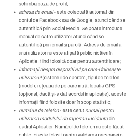
schimba poza de profil;
adresa de email
- este colectată automat din
contul de Facebook sau de Google, atunci când se
autentifică prin Social Media. Se poate introduce
manual de către utilizator atunci când se
autentifică prin email și parolă. Adresa de email a
unui utilizator nu este afișată public nicăieri în
Aplicație, fiind folosită doar pentru autentificare;
informații despre dispozitivul pe care-l folosește
utilizatorul
(sistemul de operare, tipul de telefon
(model), rețeaua de pe care intră, locația GPS
(opțional, dacă și-a dat acordul în aplicație), aceste
informații fiind folosite doar în scop statistic;
numărul de telefon
- este cerut
numai pentru
utilizarea modulului de raportări incidente
din
cadrul Aplicației. Numărul de telefon nu este făcut
public, ci este folosit pentru validarea persoanei o