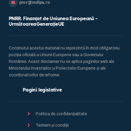
pnrr@mdlpa.ro
PNRR. Finanțat de Uniunea Europeană -
UrmătoareaGenerațieUE
Conținutul acestui material nu reprezintă în mod obligatoriu
poziția oficială a Uniunii Europene sau a Guvernului
României. Acest disclaimer nu se aplică paginilor web ale
Ministerului Investițiilor și Proiectelor Europene și ale
coordonatorilor de reforme.
Pagini legislative
Politica de confidențialitate
Termeni și condiții