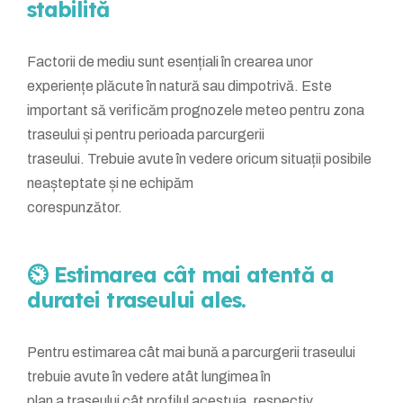
stabilită
Factorii de mediu sunt esențiali în crearea unor
experiențe plăcute în natură sau dimpotrivă. Este
important să verificăm prognozele meteo pentru zona
traseului și pentru perioada parcurgerii
traseului. Trebuie avute în vedere oricum situații posibile
neașteptate și ne echipăm
corespunzător.
⏲️ Estimarea cât mai atentă a
duratei traseului ales.
Pentru estimarea cât mai bună a parcurgerii traseului
trebuie avute în vedere atât lungimea în
plan a traseului cât profilul acestuia, respectiv