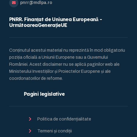
pnrr@mdlpa.ro
PNRR. Finanțat de Uniunea Europeană -
UrmătoareaGenerațieUE
Conținutul acestui material nu reprezintă în mod obligatoriu
poziția oficială a Uniunii Europene sau a Guvernului
României. Acest disclaimer nu se aplică paginilor web ale
Ministerului Investițiilor și Proiectelor Europene și ale
coordonatorilor de reforme.
Pagini legislative
Politica de confidențialitate
Termeni și condiții