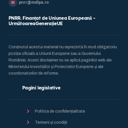
pnrr@mdlpa.ro
PNRR. Finanțat de Uniunea Europeană -
UrmătoareaGenerațieUE
Conținutul acestui material nu reprezintă în mod obligatoriu
poziția oficială a Uniunii Europene sau a Guvernului
României. Acest disclaimer nu se aplică paginilor web ale
Ministerului Investițiilor și Proiectelor Europene și ale
coordonatorilor de reforme.
Pagini legislative
Politica de confidențialitate
Termeni și condiții