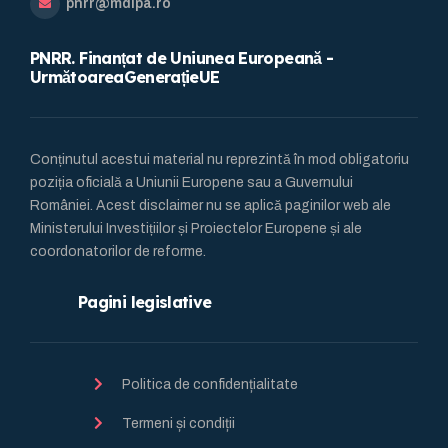
pnrr@mdlpa.ro
PNRR. Finanțat de Uniunea Europeană -
UrmătoareaGenerațieUE
Conținutul acestui material nu reprezintă în mod obligatoriu
poziția oficială a Uniunii Europene sau a Guvernului
României. Acest disclaimer nu se aplică paginilor web ale
Ministerului Investițiilor și Proiectelor Europene și ale
coordonatorilor de reforme.
Pagini legislative
Politica de confidențialitate
Termeni și condiții