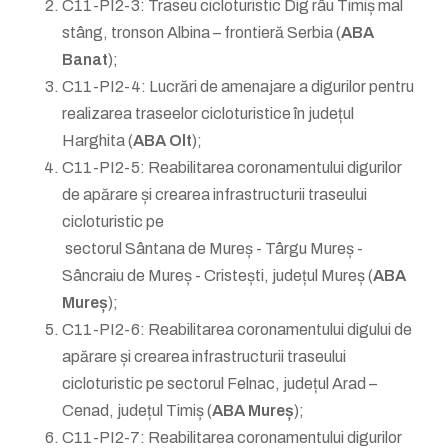
C11-PI2-3: Traseu cicloturistic Dig râu Timiș mal
stâng, tronson Albina – frontieră Serbia (
ABA
Banat
);
C11-PI2-4: Lucrări de amenajare a digurilor pentru
realizarea traseelor cicloturistice în județul
Harghita (
ABA Olt
);
C11-PI2-5: Reabilitarea coronamentului digurilor
de apărare și crearea infrastructurii traseului
cicloturistic pe
sectorul Sântana de Mureș - Târgu Mureș -
Sâncraiu de Mureș - Cristești, județul Mureș (
ABA
Mureș
);
C11-PI2-6: Reabilitarea coronamentului digului de
apărare și crearea infrastructurii traseului
cicloturistic pe sectorul Felnac, județul Arad –
Cenad, județul Timiș (
ABA Mureș
);
C11-PI2-7: Reabilitarea coronamentului digurilor