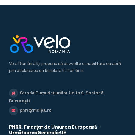
Velo România își propune să dezvolte o mobilitate durabilă
prin deplasarea cu bicicleta în România
Strada Piața Națiunilor Unite 9, Sector 5,
București
pnrr@mdlpa.ro
PNRR. Finanțat de Uniunea Europeană -
UrmătoareaGenerațieUE